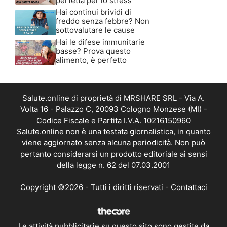
perfetta per lo stress
Hai continui brividi di
freddo senza febbre? Non
sottovalutare le cause
Hai le difese immunitarie
basse? Prova questo
alimento, è perfetto
Salute.online di proprietà di MRSHARE SRL - Via A.
Volta 16 - Palazzo C, 20093 Cologno Monzese (MI) -
Codice Fiscale e Partita I.V.A. 10216150960
Salute.online non è una testata giornalistica, in quanto
viene aggiornato senza alcuna periodicità. Non può
pertanto considerarsi un prodotto editoriale ai sensi
della legge n. 62 del 07.03.2001
Copyright ©2026 - Tutti i diritti riservati -
Contattaci
Le attività pubblicitarie su questo sito sono gestite da