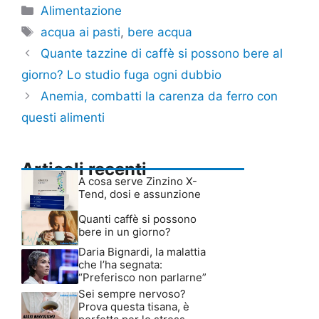
Categorie
Alimentazione
Tag
acqua ai pasti
,
bere acqua
Quante tazzine di caffè si possono bere al
giorno? Lo studio fuga ogni dubbio
Anemia, combatti la carenza da ferro con
questi alimenti
Articoli recenti
A cosa serve Zinzino X-
Tend, dosi e assunzione
Quanti caffè si possono
bere in un giorno?
Daria Bignardi, la malattia
che l’ha segnata:
“Preferisco non parlarne”
Sei sempre nervoso?
Prova questa tisana, è