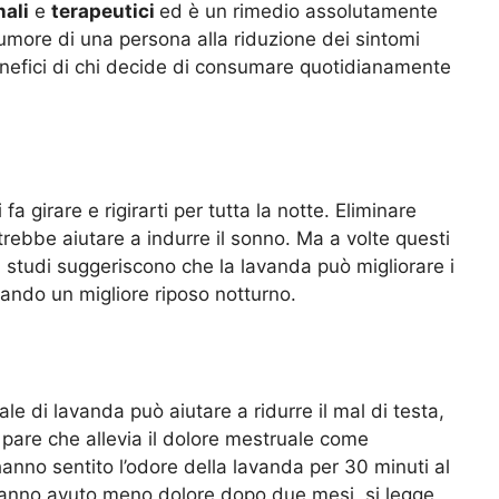
nali
e
terapeutici
ed è un rimedio assolutamente
l’umore di una persona alla riduzione dei sintomi
benefici di chi decide di consumare quotidianamente
a girare e rigirarti per tutta la notte. Eliminare
trebbe aiutare a indurre il sonno. Ma a volte questi
ni studi suggeriscono che la lavanda può migliorare i
rtando un migliore riposo notturno.
ale di lavanda può aiutare a ridurre il mal di testa,
, pare che allevia il dolore mestruale come
nno sentito l’odore della lavanda per 30 minuti al
o hanno avuto meno dolore dopo due mesi, si legge