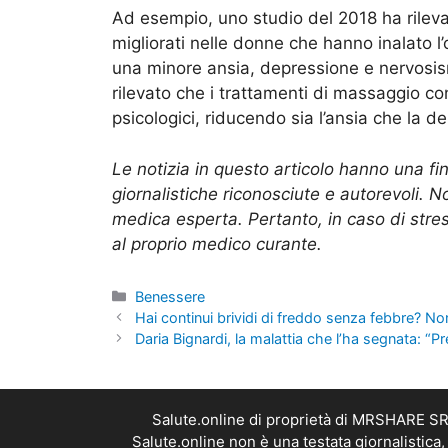
Ad esempio, uno studio del 2018 ha rilev
migliorati nelle donne che hanno inalato l
una minore ansia, depressione e nervosis
rilevato che i trattamenti di massaggio co
psicologici, riducendo sia l’ansia che la d
Le notizia in questo articolo hanno una fi
giornalistiche riconosciute e autorevoli. 
medica esperta. Pertanto, in caso di stres
al proprio medico curante.
Categorie
Benessere
Hai continui brividi di freddo senza febbre? No
Daria Bignardi, la malattia che l’ha segnata: “P
Salute.online di proprietà di MRSHARE SRL
Salute.online non è una testata giornalistica