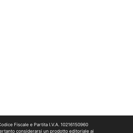
odice Fiscale e Partita I.V.A. 10216150960
ertanto considerarsi un prodotto editoriale ai