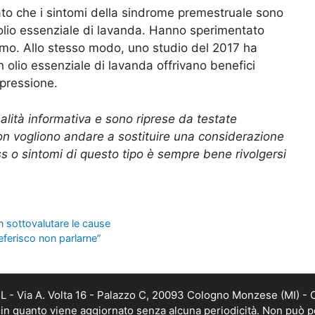
ato che i sintomi della sindrome premestruale sono
’olio essenziale di lavanda. Hanno sperimentato
mo. Allo stesso modo, uno studio del 2017 ha
n olio essenziale di lavanda offrivano benefici
epressione.
nalità informativa e sono riprese da testate
Non vogliono andare a sostituire una considerazione
s o sintomi di questo tipo è sempre bene rivolgersi
n sottovalutare le cause
referisco non parlarne”
 - Via A. Volta 16 - Palazzo C, 20093 Cologno Monzese (MI) - C
, in quanto viene aggiornato senza alcuna periodicità. Non può p