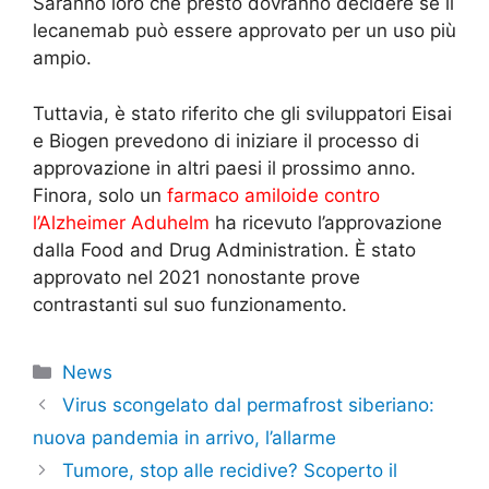
Saranno loro che presto dovranno decidere se il
lecanemab può essere approvato per un uso più
ampio.
Tuttavia, è stato riferito che gli sviluppatori Eisai
e Biogen prevedono di iniziare il processo di
approvazione in altri paesi il prossimo anno.
Finora, solo un
farmaco amiloide contro
l’Alzheimer Aduhelm
ha ricevuto l’approvazione
dalla Food and Drug Administration. È stato
approvato nel 2021 nonostante prove
contrastanti sul suo funzionamento.
Categorie
News
Virus scongelato dal permafrost siberiano:
nuova pandemia in arrivo, l’allarme
Tumore, stop alle recidive? Scoperto il