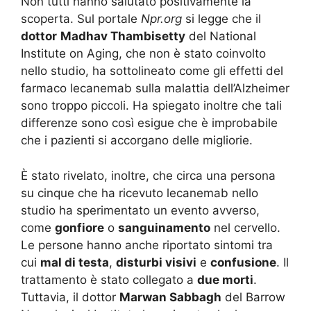
Non tutti hanno salutato positivamente la
scoperta. Sul portale
Npr.org
si legge che il
dottor
Madhav Thambisetty
del National
Institute on Aging, che non è stato coinvolto
nello studio, ha sottolineato come gli effetti del
farmaco lecanemab sulla malattia dell’Alzheimer
sono troppo piccoli. Ha spiegato inoltre che tali
differenze sono così esigue che è improbabile
che i pazienti si accorgano delle migliorie.
È stato rivelato, inoltre, che circa una persona
su cinque che ha ricevuto lecanemab nello
studio ha sperimentato un evento avverso,
come
gonfiore
o
sanguinamento
nel cervello.
Le persone hanno anche riportato sintomi tra
cui
mal di testa
,
disturbi visivi
e
confusione
. Il
trattamento è stato collegato a
due morti
.
Tuttavia, il dottor
Marwan Sabbagh
del Barrow