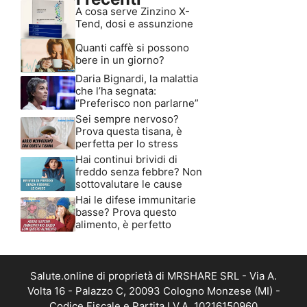
A cosa serve Zinzino X-
Tend, dosi e assunzione
Quanti caffè si possono
bere in un giorno?
Daria Bignardi, la malattia
che l’ha segnata:
“Preferisco non parlarne”
Sei sempre nervoso?
Prova questa tisana, è
perfetta per lo stress
Hai continui brividi di
freddo senza febbre? Non
sottovalutare le cause
Hai le difese immunitarie
basse? Prova questo
alimento, è perfetto
Salute.online di proprietà di MRSHARE SRL - Via A.
Volta 16 - Palazzo C, 20093 Cologno Monzese (MI) -
Codice Fiscale e Partita I.V.A. 10216150960