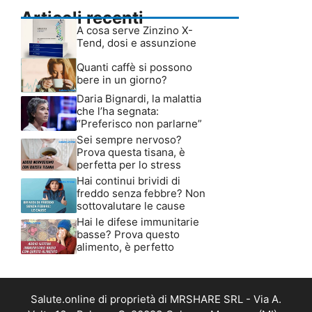
Articoli recenti
A cosa serve Zinzino X-
Tend, dosi e assunzione
Quanti caffè si possono
bere in un giorno?
Daria Bignardi, la malattia
che l’ha segnata:
“Preferisco non parlarne”
Sei sempre nervoso?
Prova questa tisana, è
perfetta per lo stress
Hai continui brividi di
freddo senza febbre? Non
sottovalutare le cause
Hai le difese immunitarie
basse? Prova questo
alimento, è perfetto
Salute.online di proprietà di MRSHARE SRL - Via A.