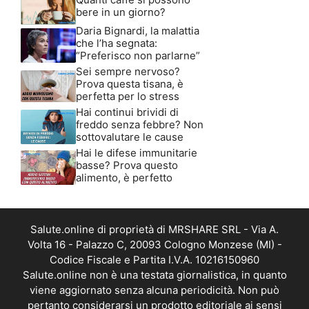
bere in un giorno?
Daria Bignardi, la malattia
che l’ha segnata:
“Preferisco non parlarne”
Sei sempre nervoso?
Prova questa tisana, è
perfetta per lo stress
Hai continui brividi di
freddo senza febbre? Non
sottovalutare le cause
Hai le difese immunitarie
basse? Prova questo
alimento, è perfetto
Salute.online di proprietà di MRSHARE SRL - Via A.
Volta 16 - Palazzo C, 20093 Cologno Monzese (MI) -
Codice Fiscale e Partita I.V.A. 10216150960
Salute.online non è una testata giornalistica, in quanto
viene aggiornato senza alcuna periodicità. Non può
pertanto considerarsi un prodotto editoriale ai sensi