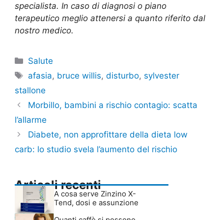
specialista. In caso di diagnosi o piano
terapeutico meglio attenersi a quanto riferito dal
nostro medico.
Categorie
Salute
Tag
afasia
,
bruce willis
,
disturbo
,
sylvester
stallone
Morbillo, bambini a rischio contagio: scatta
l’allarme
Diabete, non approfittare della dieta low
carb: lo studio svela l’aumento del rischio
Articoli recenti
A cosa serve Zinzino X-
Tend, dosi e assunzione
Quanti caffè si possono