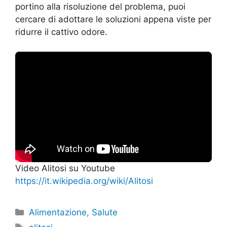
portino alla risoluzione del problema, puoi
cercare di adottare le soluzioni appena viste per
ridurre il cattivo odore.
Video Alitosi su Youtube
https://it.wikipedia.org/wiki/Alitosi
Categorie
Alimentazione
,
Salute
Tag