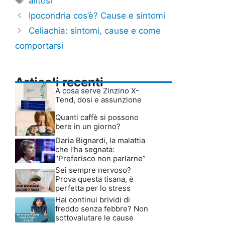
alitosi
Ipocondria cos’è? Cause e sintomi
Celiachia: sintomi, cause e come
comportarsi
Articoli recenti
A cosa serve Zinzino X-
Tend, dosi e assunzione
Quanti caffè si possono
bere in un giorno?
Daria Bignardi, la malattia
che l’ha segnata:
“Preferisco non parlarne”
Sei sempre nervoso?
Prova questa tisana, è
perfetta per lo stress
Hai continui brividi di
freddo senza febbre? Non
sottovalutare le cause