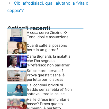
Cibi afrodisiaci, quali aiutano la “vita di
coppia”?
Articoli recenti
A cosa serve Zinzino X-
Tend, dosi e assunzione
Quanti caffè si possono
bere in un giorno?
Daria Bignardi, la malattia
che l’ha segnata:
“Preferisco non parlarne”
Sei sempre nervoso?
Prova questa tisana, è
perfetta per lo stress
Hai continui brividi di
freddo senza febbre? Non
sottovalutare le cause
Hai le difese immunitarie
basse? Prova questo
alimento, è perfetto