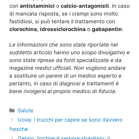
con
antistaminici
o
calcio-antagonisti
. In caso
di mancata risposta, se i crampi sono molto
fastidiosi, si può tentare il trattamento con
clorochina
,
idrossiclorochina
o
gabapentin
.
Le informazioni che sono state riportate nel
suddetto articolo hanno uno scopo divulgativo e
sono state riprese da fonti specializzate e da
magazine medici ufficiali. Non vogliono andare
a sostituire un parere di un medico esperto e
pertanto, in caso di diagnosi e trattamenti è
bene rivolgersi al proprio medico di fiducia.
Categorie
Salute
Uova: i trucchi per capire se sono davvero
fresche
Gelato, l’ordine è sempre sbagliato: il