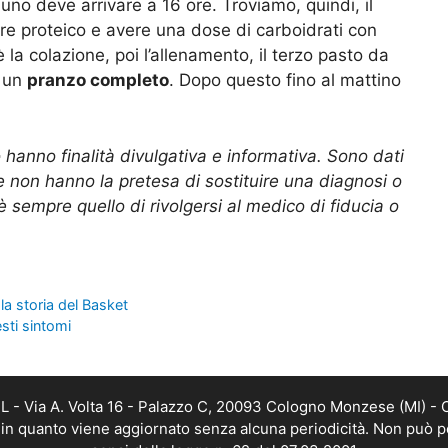
uno deve arrivare a 16 ore. Troviamo, quindi, il
e proteico e avere una dose di carboidrati con
 la colazione, poi l’allenamento, il terzo pasto da
a un
pranzo completo
. Dopo questo fino al mattino
 hanno finalità divulgativa e informativa. Sono dati
che non hanno la pretesa di sostituire una diagnosi o
 è sempre quello di rivolgersi al medico di fiducia o
 la storia del Basket
sti sintomi
 - Via A. Volta 16 - Palazzo C, 20093 Cologno Monzese (MI) - C
, in quanto viene aggiornato senza alcuna periodicità. Non può p