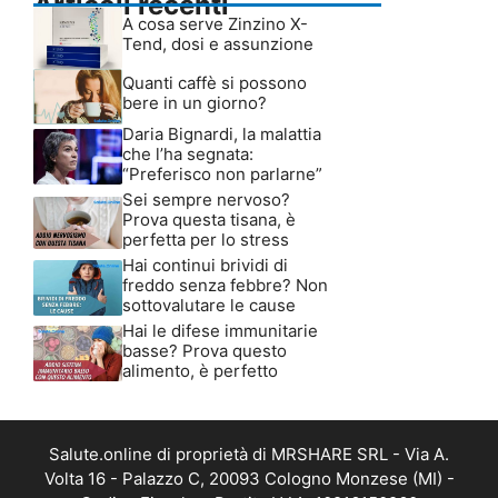
Articoli recenti
A cosa serve Zinzino X-
Tend, dosi e assunzione
Quanti caffè si possono
bere in un giorno?
Daria Bignardi, la malattia
che l’ha segnata:
“Preferisco non parlarne”
Sei sempre nervoso?
Prova questa tisana, è
perfetta per lo stress
Hai continui brividi di
freddo senza febbre? Non
sottovalutare le cause
Hai le difese immunitarie
basse? Prova questo
alimento, è perfetto
Salute.online di proprietà di MRSHARE SRL - Via A.
Volta 16 - Palazzo C, 20093 Cologno Monzese (MI) -