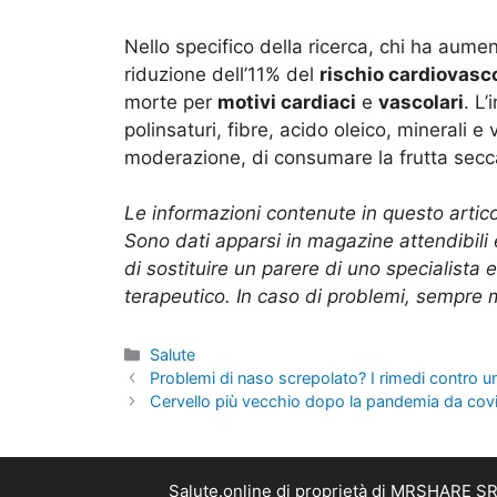
Nello specifico della ricerca, chi ha aumen
riduzione dell’11% del
rischio cardiovasc
morte per
motivi cardiaci
e
vascolari
. L
polinsaturi, fibre, acido oleico, minerali e
moderazione, di consumare la frutta secc
Le informazioni contenute in questo artic
Sono dati apparsi in magazine attendibili 
di sostituire un parere di uno specialista
terapeutico. In caso di problemi, sempre me
Categorie
Salute
Problemi di naso screpolato? I rimedi contro u
Cervello più vecchio dopo la pandemia da covid:
Salute.online di proprietà di MRSHARE SRL