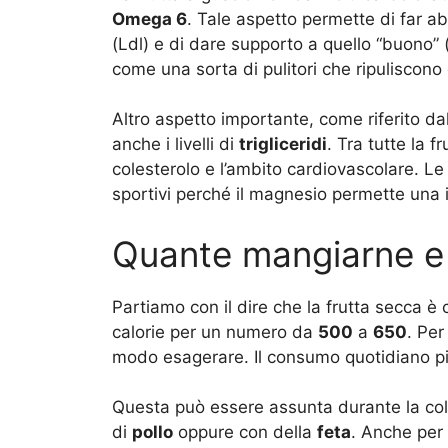
Omega 6
. Tale aspetto permette di far abb
(Ldl) e di dare supporto a quello “buono” 
come una sorta di pulitori che ripuliscono
Altro aspetto importante, come riferito d
anche i livelli di
trigliceridi
. Tra tutte la f
colesterolo e l’ambito cardiovascolare. Le
sportivi perché il magnesio permette una 
Quante mangiarne e o
Partiamo con il dire che la frutta secca è
calorie per un numero da
500
a
650
. Per
modo esagerare. Il consumo quotidiano p
Questa può essere assunta durante la col
di
pollo
oppure con della
feta
. Anche per c