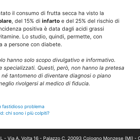
tato il consumo di frutta secca ha visto la
olare
, del 15% di
infarto
e del 25% del rischio di
’incidenza positiva è data dagli acidi grassi
 vitamine. Lo studio, quindi, permette, con
a a persone con diabete.
olo hanno solo scopo divulgativo e informativo.
e specializzati. Questi, però, non hanno la pretesa
 e né tantomeno di diventare diagnosi o piano
glio rivolgersi al medico di fiducia.
n fastidioso problema
 chi sono i più colpiti?
 - Via A. Volta 16 - Palazzo C, 20093 Cologno Monzese (MI) - C