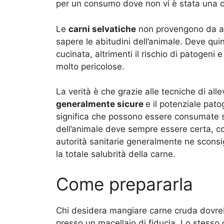
per un consumo dove non vi è stata una c
Le
carni selvatiche
non provengono da all
sapere le abitudini dell’animale. Deve q
cucinata, altrimenti il rischio di patogen
molto pericolose.
La verità è che grazie alle tecniche di all
generalmente sicure
e il potenziale pato
significa che possono essere consumate 
dell’animale deve sempre essere certa, co
autorità sanitarie generalmente ne sconsi
la totale salubrità della carne.
Come prepararla
Chi desidera mangiare carne cruda dovre
presso un macellaio di fiducia. Lo stesso 