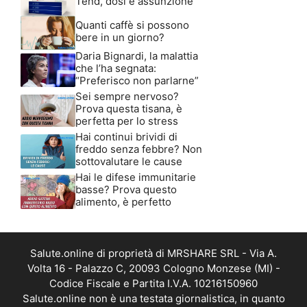
Tend, dosi e assunzione
Quanti caffè si possono
bere in un giorno?
Daria Bignardi, la malattia
che l’ha segnata:
“Preferisco non parlarne”
Sei sempre nervoso?
Prova questa tisana, è
perfetta per lo stress
Hai continui brividi di
freddo senza febbre? Non
sottovalutare le cause
Hai le difese immunitarie
basse? Prova questo
alimento, è perfetto
Salute.online di proprietà di MRSHARE SRL - Via A.
Volta 16 - Palazzo C, 20093 Cologno Monzese (MI) -
Codice Fiscale e Partita I.V.A. 10216150960
Salute.online non è una testata giornalistica, in quanto