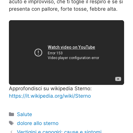
acuto e improvviso, che ti toglie il respiro e se si
presenta con pallore, forte tosse, febbre alta.
Approfondisci su wikipedia Sterno:
https://it.wikipedia.org/wiki/Sterno
Categorie
Salute
Tag
dolore allo sterno
Vertigini e capogiri: cause e sintomi