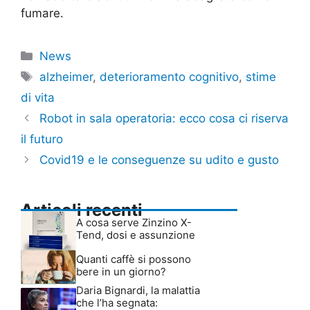
fumare.
Categorie
News
Tag
alzheimer
,
deterioramento cognitivo
,
stime
di vita
Robot in sala operatoria: ecco cosa ci riserva
il futuro
Covid19 e le conseguenze su udito e gusto
Articoli recenti
A cosa serve Zinzino X-
Tend, dosi e assunzione
Quanti caffè si possono
bere in un giorno?
Daria Bignardi, la malattia
che l’ha segnata: