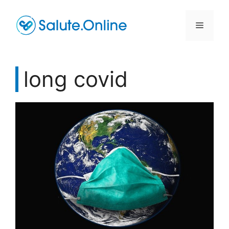
Vai
al
Menu
contenuto
long covid