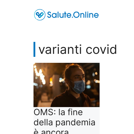
Vai
al
contenuto
varianti covid
OMS: la fine
della pandemia
è ancora