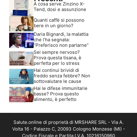
A cosa serve Zinzino X-
Tend, dosi e assunzione
Quanti caffè si possono
bere in un giorno?
Daria Bignardi, la malattia
che l’ha segnata:
“Preferisco non parlarne”
Sei sempre nervoso?
Prova questa tisana, è
perfetta per lo stress
Hai continui brividi di
freddo senza febbre? Non
sottovalutare le cause
Hai le difese immunitarie
basse? Prova questo
alimento, è perfetto
Salute.online di proprietà di MRSHARE SRL - Via A.
Volta 16 - Palazzo C, 20093 Cologno Monzese (MI) -
Codice Fiscale e Partita I.V.A. 10216150960