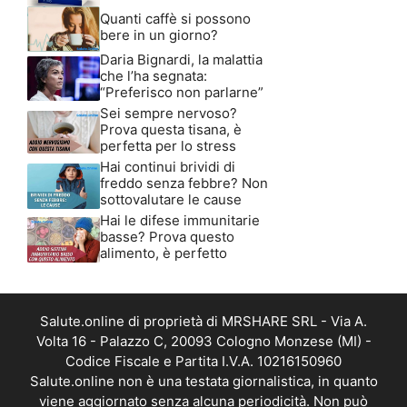
Quanti caffè si possono
bere in un giorno?
Daria Bignardi, la malattia
che l’ha segnata:
“Preferisco non parlarne”
Sei sempre nervoso?
Prova questa tisana, è
perfetta per lo stress
Hai continui brividi di
freddo senza febbre? Non
sottovalutare le cause
Hai le difese immunitarie
basse? Prova questo
alimento, è perfetto
Salute.online di proprietà di MRSHARE SRL - Via A.
Volta 16 - Palazzo C, 20093 Cologno Monzese (MI) -
Codice Fiscale e Partita I.V.A. 10216150960
Salute.online non è una testata giornalistica, in quanto
viene aggiornato senza alcuna periodicità. Non può