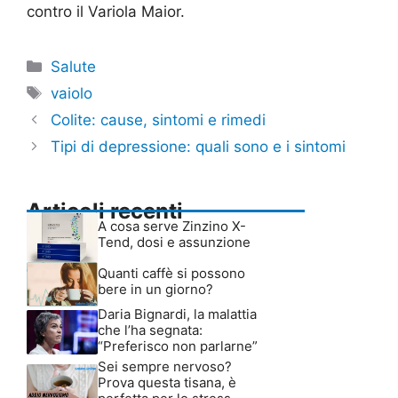
contro il Variola Maior.
Categorie
Salute
Tag
vaiolo
Colite: cause, sintomi e rimedi
Tipi di depressione: quali sono e i sintomi
Articoli recenti
A cosa serve Zinzino X-
Tend, dosi e assunzione
Quanti caffè si possono
bere in un giorno?
Daria Bignardi, la malattia
che l’ha segnata:
“Preferisco non parlarne”
Sei sempre nervoso?
Prova questa tisana, è