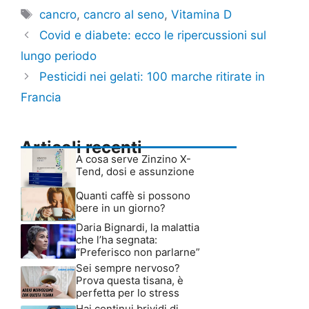
Tag
cancro
,
cancro al seno
,
Vitamina D
Covid e diabete: ecco le ripercussioni sul
lungo periodo
Pesticidi nei gelati: 100 marche ritirate in
Francia
Articoli recenti
A cosa serve Zinzino X-
Tend, dosi e assunzione
Quanti caffè si possono
bere in un giorno?
Daria Bignardi, la malattia
che l’ha segnata:
“Preferisco non parlarne”
Sei sempre nervoso?
Prova questa tisana, è
perfetta per lo stress
Hai continui brividi di