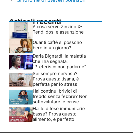
Articoli recenti
A cosa serve Zinzino X-
Tend, dosi e assunzione
Quanti caffè si possono
bere in un giorno?
Daria Bignardi, la malattia
che l’ha segnata:
“Preferisco non parlarne”
Sei sempre nervoso?
Prova questa tisana, è
perfetta per lo stress
Hai continui brividi di
freddo senza febbre? Non
sottovalutare le cause
Hai le difese immunitarie
basse? Prova questo
alimento, è perfetto