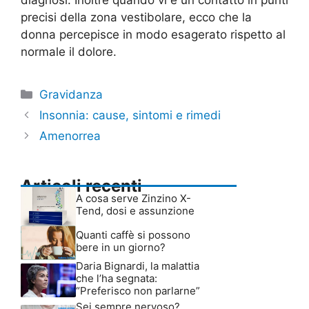
diagnosi. Inoltre quando vi è un contatto in punti
precisi della zona vestibolare, ecco che la
donna percepisce in modo esagerato rispetto al
normale il dolore.
Categorie
Gravidanza
Insonnia: cause, sintomi e rimedi
Amenorrea
Articoli recenti
A cosa serve Zinzino X-
Tend, dosi e assunzione
Quanti caffè si possono
bere in un giorno?
Daria Bignardi, la malattia
che l’ha segnata:
“Preferisco non parlarne”
Sei sempre nervoso?