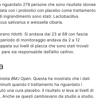
no riguardato 278 persone che sono risultate idonee
ntata con i probiotici con placebo come trattamento
nte di ingrandimento sono stati: Lactobacillus
ccus salivarius e weissella cibaria.
erano ridotti. Si andava dai 23 ai 68 con fascia
Il periodo di monitoraggio andava da 2 a 12
luppata sui livelli di placca che sono stati trovati
, pare sia responsabile dell’alito cattivo.
ca
ivista
BMJ Open
. Questa ha mostrato che i dati
inuiti quando il trattamento ha riguardato i
to una cura placebo. Il risultato si leva ai livelli di
ti. Anche se questi cambiavano da studio a studio.