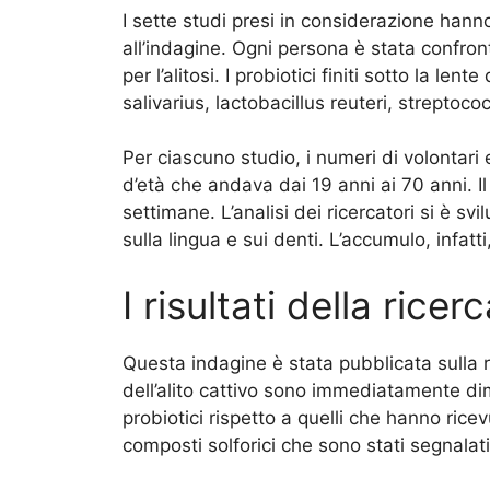
I sette studi presi in considerazione han
all’indagine. Ogni persona è stata confro
per l’alitosi. I probiotici finiti sotto la le
salivarius, lactobacillus reuteri, streptoco
Per ciascuno studio, i numeri di volontari 
d’età che andava dai 19 anni ai 70 anni. 
settimane. L’analisi dei ricercatori si è svi
sulla lingua e sui denti. L’accumulo, infatti
I risultati della ricer
Questa indagine è stata pubblicata sulla r
dell’alito cattivo sono immediatamente dim
probiotici rispetto a quelli che hanno ricevu
composti solforici che sono stati segnala