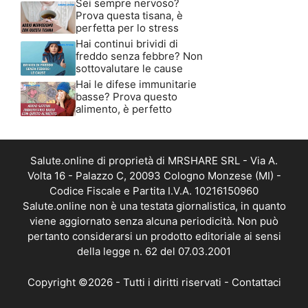
Sei sempre nervoso?
Prova questa tisana, è
perfetta per lo stress
Hai continui brividi di
freddo senza febbre? Non
sottovalutare le cause
Hai le difese immunitarie
basse? Prova questo
alimento, è perfetto
Salute.online di proprietà di MRSHARE SRL - Via A.
Volta 16 - Palazzo C, 20093 Cologno Monzese (MI) -
Codice Fiscale e Partita I.V.A. 10216150960
Salute.online non è una testata giornalistica, in quanto
viene aggiornato senza alcuna periodicità. Non può
pertanto considerarsi un prodotto editoriale ai sensi
della legge n. 62 del 07.03.2001
Copyright ©2026 - Tutti i diritti riservati -
Contattaci