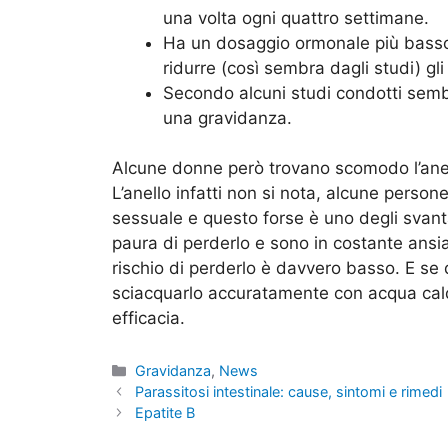
una volta ogni quattro settimane.
Ha un dosaggio ormonale più basso 
ridurre (così sembra dagli studi) gli 
Secondo alcuni studi condotti sembra
una gravidanza.
Alcune donne però trovano scomodo l’anell
L’anello infatti non si nota, alcune perso
sessuale e questo forse è uno degli svan
paura di perderlo e sono in costante ansia 
rischio di perderlo è davvero basso. E 
sciacquarlo accuratamente con acqua cald
efficacia.
Categorie
Gravidanza
,
News
Parassitosi intestinale: cause, sintomi e rimedi
Epatite B