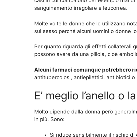
casi in cui compaiono per esempio mal di t
sanguinamento irregolare e leucorrea.
Molte volte le donne che lo utilizzano n
sul sesso perché alcuni uomini o donne lo
Per quanto riguarda gli effetti collaterali g
possono avere da una pillola, cioè emboli
Alcuni farmaci comunque potrebbero rid
antitubercolosi, antiepilettici, antibiotici o
E’ meglio l’anello o la
Molto dipende dalla donna però generalme
in più. Sono:
Si riduce sensibilmente il rischio d