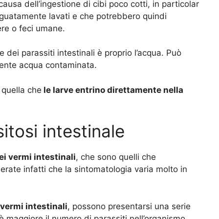
usa dell’ingestione di cibi poco cotti, in particolar
deguatamente lavati e che potrebbero quindi
ere o feci umane.
 dei parassiti intestinali è proprio l’acqua. Può
mente acqua contaminata.
 quella che
le larve entrino direttamente nella
itosi intestinale
ei vermi intestinali
, che sono quelli che
ate infatti che la sintomatologia varia molto in
vermi intestinali
, possono presentarsi una serie
 è maggiore il numero di parassiti nell’organismo.