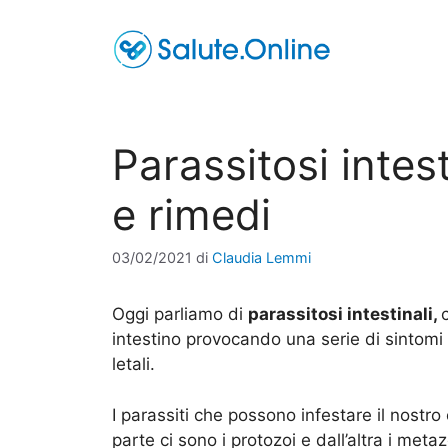
Vai
al
contenuto
Parassitosi intes
e rimedi
03/02/2021
di
Claudia Lemmi
Oggi parliamo di
parassitosi intestinali,
intestino provocando una serie di sintom
letali.
I parassiti che possono infestare il nostr
parte ci sono i protozoi e dall’altra i meta