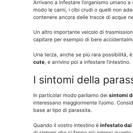
Arrivano a infestare l’organismo umano a ca
modo le carni, i cibi crudi o quelli non a
contenere ancora delle tracce di acque n
Un altro importante veicolo di trasmissione
capitare per esempio di bere accidental
Una terza, anche se più rara possibilità, è
cute
, e arrivino poi a infestare l’intestino.
I sintomi della parass
In particolar modo parliamo dei
sintomi d
interessano maggiormente l’uomo. Consider
base al tipo di parassita.
Quando il vostro intestino è
infestato dai 
di sintomi che si fanno più intensi quanto