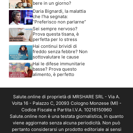
bere in un giorno?
Daria Bignardi, la malattia
che l’ha segnata:
“Preferisco non parlarne”
Sei sempre nervoso?
Prova questa tisana, è
perfetta per lo stress
Hai continui brividi di
freddo senza febbre? Non
sottovalutare le cause
Hai le difese immunitarie
basse? Prova questo
alimento, è perfetto
Salute.online di proprietà di MRSHARE SRL - Via A.
Volta 16 - Palazzo C, 20093 Cologno Monzese (MI) -
Codice Fiscale e Partita I.V.A. 10216150960
Salute.online non è una testata giornalistica, in quanto
viene aggiornato senza alcuna periodicità. Non può
pertanto considerarsi un prodotto editoriale ai sensi