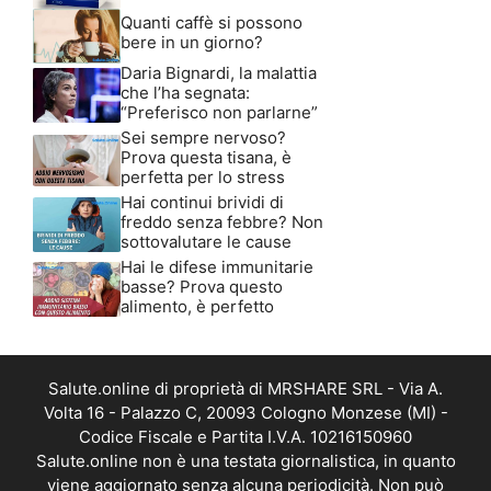
Quanti caffè si possono
bere in un giorno?
Daria Bignardi, la malattia
che l’ha segnata:
“Preferisco non parlarne”
Sei sempre nervoso?
Prova questa tisana, è
perfetta per lo stress
Hai continui brividi di
freddo senza febbre? Non
sottovalutare le cause
Hai le difese immunitarie
basse? Prova questo
alimento, è perfetto
Salute.online di proprietà di MRSHARE SRL - Via A.
Volta 16 - Palazzo C, 20093 Cologno Monzese (MI) -
Codice Fiscale e Partita I.V.A. 10216150960
Salute.online non è una testata giornalistica, in quanto
viene aggiornato senza alcuna periodicità. Non può