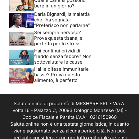
Quanti caffè si possono
bere in un giorno?
Daria Bignardi, la malattia
che l’ha segnata:
“Preferisco non parlarne”
Sei sempre nervoso?
Prova questa tisana, è
perfetta per lo stress
Hai continui brividi di
freddo senza febbre? Non
sottovalutare le cause
Hai le difese immunitarie
basse? Prova questo
alimento, è perfetto
Salute.online di proprietà di MRSHARE SRL - Via A.
Volta 16 - Palazzo C, 20093 Cologno Monzese (MI) -
Codice Fiscale e Partita I.V.A. 10216150960
Salute.online non è una testata giornalistica, in quanto
viene aggiornato senza alcuna periodicità. Non può
pertanto considerarsi un prodotto editoriale ai sensi