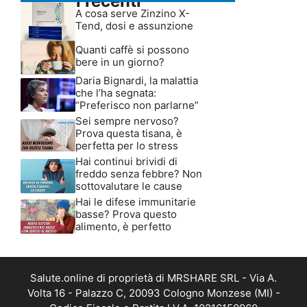
Articoli recenti
A cosa serve Zinzino X-
Tend, dosi e assunzione
Quanti caffè si possono
bere in un giorno?
Daria Bignardi, la malattia
che l’ha segnata:
“Preferisco non parlarne”
Sei sempre nervoso?
Prova questa tisana, è
perfetta per lo stress
Hai continui brividi di
freddo senza febbre? Non
sottovalutare le cause
Hai le difese immunitarie
basse? Prova questo
alimento, è perfetto
Salute.online di proprietà di MRSHARE SRL - Via A.
Volta 16 - Palazzo C, 20093 Cologno Monzese (MI) -