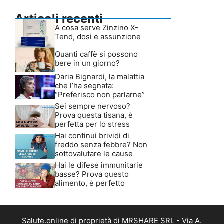
Articoli recenti
A cosa serve Zinzino X-
Tend, dosi e assunzione
Quanti caffè si possono
bere in un giorno?
Daria Bignardi, la malattia
che l’ha segnata:
“Preferisco non parlarne”
Sei sempre nervoso?
Prova questa tisana, è
perfetta per lo stress
Hai continui brividi di
freddo senza febbre? Non
sottovalutare le cause
Hai le difese immunitarie
basse? Prova questo
alimento, è perfetto
Salute.online di proprietà di MRSHARE SRL - Via A.