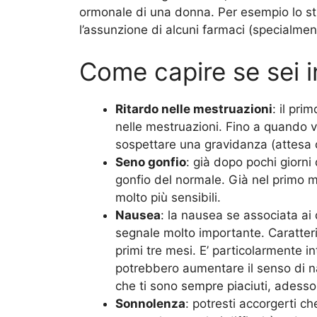
ormonale di una donna. Per esempio lo str
l’assunzione di alcuni farmaci (specialmente
Come capire se sei in
Ritardo nelle mestruazioni
: il pri
nelle mestruazioni. Fino a quando ve
sospettare una gravidanza (attesa 
Seno gonfio
: già dopo pochi giorni
gonfio del normale. Già nel primo m
molto più sensibili.
Nausea
: la nausea se associata ai
segnale molto importante. Caratteri
primi tre mesi. E’ particolarmente in
potrebbero aumentare il senso di na
che ti sono sempre piaciuti, adesso 
Sonnolenza
: potresti accorgerti c