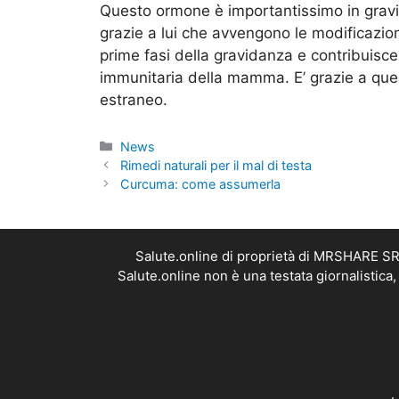
Questo ormone è importantissimo in gravida
grazie a lui che avvengono le modificazion
prime fasi della gravidanza e contribuis
immunitaria della mamma. E’ grazie a que
estraneo.
Categorie
News
Rimedi naturali per il mal di testa
Curcuma: come assumerla
Salute.online di proprietà di MRSHARE SRL
Salute.online non è una testata giornalistica