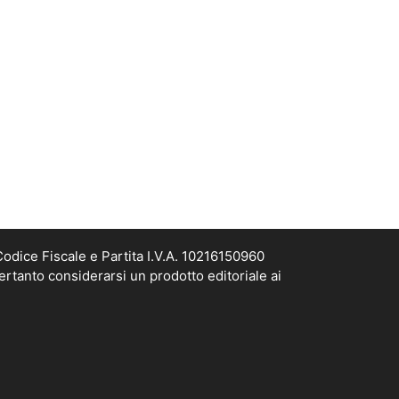
odice Fiscale e Partita I.V.A. 10216150960
ertanto considerarsi un prodotto editoriale ai