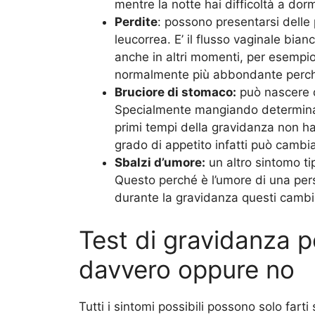
mentre la notte hai difficoltà a dorm
Perdite
: possono presentarsi delle 
leucorrea. E’ il flusso vaginale bia
anche in altri momenti, per esempio
normalmente più abbondante perché
Bruciore di stomaco:
può nascere da
Specialmente mangiando determinat
primi tempi della gravidanza non hai
grado di appetito infatti può cambi
Sbalzi d’umore:
un altro sintomo ti
Questo perché è l’umore di una per
durante la gravidanza questi camb
Test di gravidanza pe
davvero oppure no
Tutti i sintomi possibili possono solo far