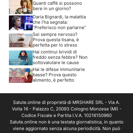
Quanti caffè si possono
bere in un giorno?
Daria Bignardi, la malattia
che l’ha segnata:
“Preferisco non parlarne”
Sei sempre nervoso?
Prova questa tisana, è
perfetta per lo stress
Hai continui brividi di
freddo senza febbre? Non
sottovalutare le cause
Hai le difese immunitarie
basse? Prova questo
alimento, è perfetto
Salute.online di proprietà di MRSHARE SRL - Via A.
Volta 16 - Palazzo C, 20093 Cologno Monzese (MI) -
Codice Fiscale e Partita I.V.A. 10216150960
Salute.online non è una testata giornalistica, in quanto
viene aggiornato senza alcuna periodicità. Non può