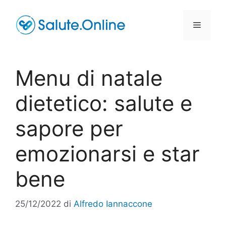
Vai
al
Menu
contenuto
Menu di natale
dietetico: salute e
sapore per
emozionarsi e star
bene
25/12/2022
di
Alfredo Iannaccone