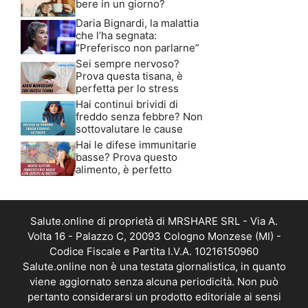
bere in un giorno?
Daria Bignardi, la malattia
che l’ha segnata:
“Preferisco non parlarne”
Sei sempre nervoso?
Prova questa tisana, è
perfetta per lo stress
Hai continui brividi di
freddo senza febbre? Non
sottovalutare le cause
Hai le difese immunitarie
basse? Prova questo
alimento, è perfetto
Salute.online di proprietà di MRSHARE SRL - Via A.
Volta 16 - Palazzo C, 20093 Cologno Monzese (MI) -
Codice Fiscale e Partita I.V.A. 10216150960
Salute.online non è una testata giornalistica, in quanto
viene aggiornato senza alcuna periodicità. Non può
pertanto considerarsi un prodotto editoriale ai sensi