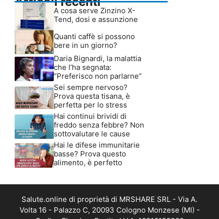
Articoli recenti
A cosa serve Zinzino X-
Tend, dosi e assunzione
Quanti caffè si possono
bere in un giorno?
Daria Bignardi, la malattia
che l’ha segnata:
“Preferisco non parlarne”
Sei sempre nervoso?
Prova questa tisana, è
perfetta per lo stress
Hai continui brividi di
freddo senza febbre? Non
sottovalutare le cause
Hai le difese immunitarie
basse? Prova questo
alimento, è perfetto
Salute.online di proprietà di MRSHARE SRL - Via A.
Volta 16 - Palazzo C, 20093 Cologno Monzese (MI) -