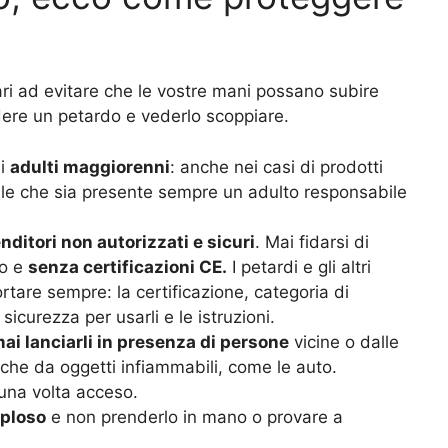
ari ad evitare che le vostre mani possano subire
endere un petardo e vederlo scoppiare.
li
adulti maggiorenni
: anche nei casi di prodotti
ile che sia presente sempre un adulto responsabile
enditori non autorizzati e sicuri
. Mai fidarsi di
no e
senza certificazioni CE.
I petardi e gli altri
portare sempre: la certificazione, categoria di
icurezza per usarli e le istruzioni.
ai lanciarli in presenza di persone
vicine o dalle
nche da oggetti infiammabili, come le auto.
una volta acceso.
sploso
e non prenderlo in mano o provare a