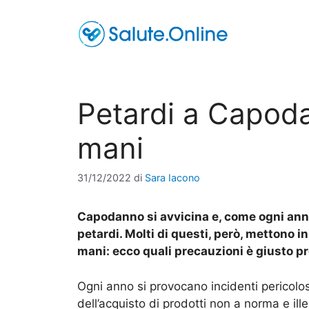
Vai
al
contenuto
Petardi a Capoda
mani
31/12/2022
di
Sara Iacono
Capodanno si avvicina e, come ogni anno,
petardi. Molti di questi, però, mettono in
mani: ecco quali precauzioni è giusto p
Ogni anno si provocano incidenti pericolos
dell’acquisto di prodotti non a norma e il