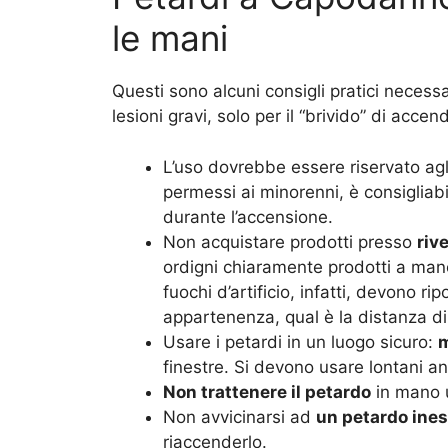
le mani
Questi sono alcuni consigli pratici necess
lesioni gravi, solo per il “brivido” di acc
L’uso dovrebbe essere riservato ag
permessi ai minorenni, è consigliab
durante l’accensione.
Non acquistare prodotti presso
riv
ordigni chiaramente prodotti a ma
fuochi d’artificio, infatti, devono ri
appartenenza, qual è la distanza di s
Usare i petardi in un luogo sicuro:
m
finestre. Si devono usare lontani a
Non trattenere il petardo
in mano 
Non avvicinarsi ad
un petardo ine
riaccenderlo.