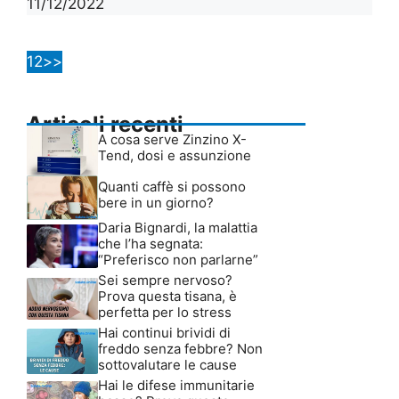
11/12/2022
1
2
>>
Articoli recenti
A cosa serve Zinzino X-
Tend, dosi e assunzione
Quanti caffè si possono
bere in un giorno?
Daria Bignardi, la malattia
che l’ha segnata:
“Preferisco non parlarne”
Sei sempre nervoso?
Prova questa tisana, è
perfetta per lo stress
Hai continui brividi di
freddo senza febbre? Non
sottovalutare le cause
Hai le difese immunitarie