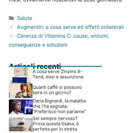
Categorie
Salute
Augmentin: a cosa serve ed effetti collaterali
Carenza di Vitamina C: cause, sintomi,
conseguenze e soluzioni
Articoli recenti
A cosa serve Zinzino X-
Tend, dosi e assunzione
Quanti caffè si possono
bere in un giorno?
Daria Bignardi, la malattia
che l’ha segnata:
“Preferisco non parlarne”
Sei sempre nervoso?
Prova questa tisana, è
perfetta per lo stress