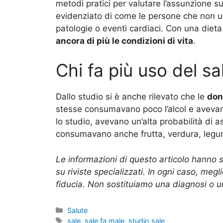
metodi pratici per valutare l’assunzione s
evidenziato di come le persone che non u
patologie o eventi cardiaci. Con una dieta
ancora di più le condizioni di vita
.
Chi fa più uso del sa
Dallo studio si è anche rilevato che le
don
stesse consumavano poco l’alcol e avevano
lo studio, avevano un’alta probabilità di a
consumavano anche frutta, verdura, legumi 
Le informazioni di questo articolo hanno 
su riviste specializzati. In ogni caso, meg
fiducia. Non sostituiamo una diagnosi o un
Categorie
Salute
Tag
sale
,
sale fa male
,
studio sale